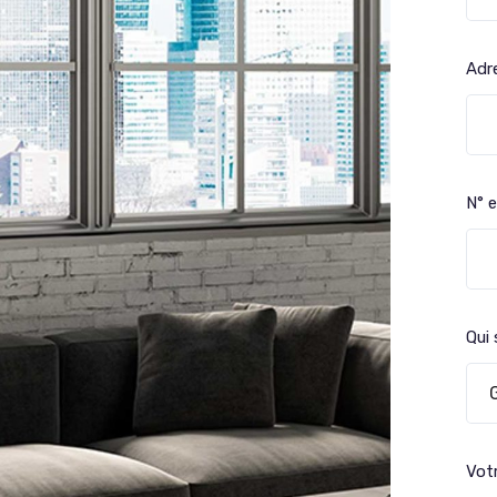
Adr
N° e
Qui
Vot