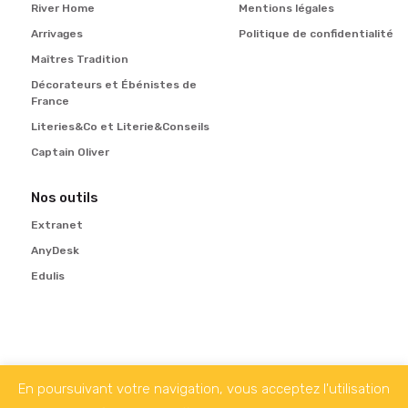
River Home
Mentions légales
Arrivages
Politique de confidentialité
Maîtres Tradition
Décorateurs et Ébénistes de
France
Literies&Co et Literie&Conseils
Captain Oliver
Nos outils
Extranet
AnyDesk
Edulis
En poursuivant votre navigation, vous acceptez l'utilisation
Suivez-nous sur