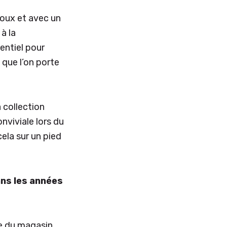
doux et avec un
à la
entiel pour
que l’on porte
a collection
viviale lors du
ela sur un pied
ns les années
de du magasin