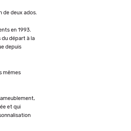
an de deux ados.
rents en 1993.
 du départ à la
ue depuis
les mêmes
 l’ameublement,
ée et qui
sonnalisation