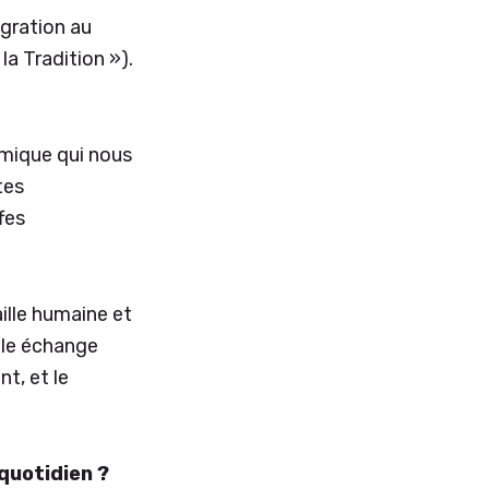
gration au
la Tradition »).
amique qui nous
tes
fes
ille humaine et
ble échange
t, et le
quotidien ?