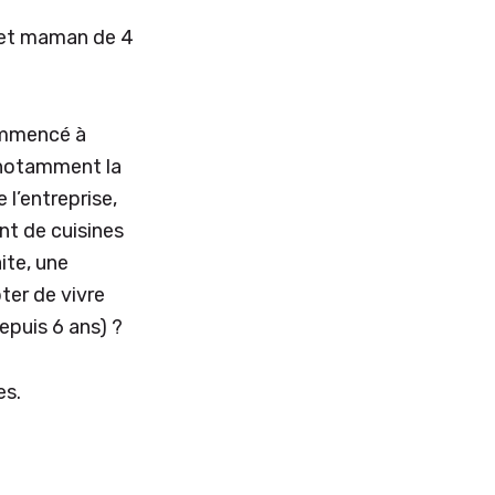
e et maman de 4
commencé à
 notamment la
 l’entreprise,
nt de cuisines
ite, une
ter de vivre
epuis 6 ans) ?
es.