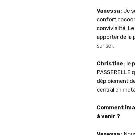
Vanessa
: Je 
confort cocooni
convivialité. L
apporter de la
sur soi.
Christine
: le
PASSERELLE qui,
déploiement de 
central en méta
Comment imagi
à venir ?
Vanessa
: Nous