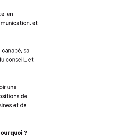
te, en
mmunication, et
u canapé, sa
 du conseil… et
oir une
ositions de
sines et de
pourquoi ?