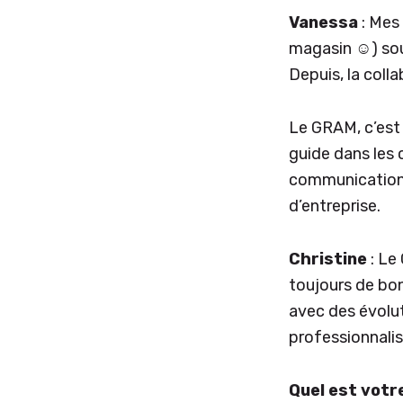
Vanessa
: Mes
magasin ☺) sou
Depuis, la colla
Le GRAM, c’est 
guide dans les 
communications,
d’entreprise.
Christine
: Le
toujours de bon
avec des évolut
professionnalis
Quel est votr