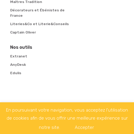
Maîtres Tradition
Décorateurs et Ébénistes de
France
Literies&Co et Literie&Conseils
Captain Oliver
Nos outils
Extranet
AnyDesk
Edulis
En poursuivant votre navigation, vous acceptez l'utilisation
Suivez-nous sur
de cookies afin de vous offrir une meilleure expérience sur
Copyright © 2020 GRAM - Tous droits réservés
notre site.
Accepter